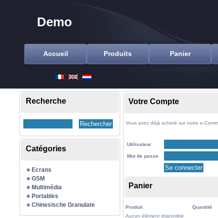
Demo
Accueil
Produits
Panier
Recherche
Votre Compte
Vous avez déjà acheté sur notre e-Comme
Utilisateur
Catégories
Mot de passe
Ecrans
GSM
Panier
Multimédia
Portables
Chinesische Granulate
Produit
Quantité
Aucun élément disponible