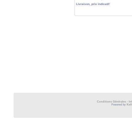
Livraison, prix indicatif
Conditions Générales
-
In
Powered by
Kel